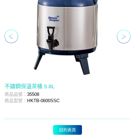
不鏽鋼保溫茶桶 5.8L
不
商品品號：
35508
商
商品型號：
HKTB-0600SSC
商
回列表頁