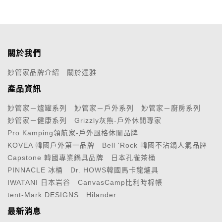
關於我們
妙管家品牌介紹
關於達雅
產品資訊
妙管家－爐罐系列
妙管家－戶外系列
妙管家－廚房系列
妙管家－健康系列
Grizzly灰熊-戶外休閒專家
Pro Kamping領航家-戶外風格休閒品牌
KOVEA 韓國戶外第一品牌
Bell 'Rock 韓國不沾鍋人氣品牌
Capstone 韓國專業鍋具品牌
日本孔雀茶桶
PINNACLE 冰桶
Dr. HOWS韓國馬卡龍爐具
IWATANI 日本岩谷
CanvasCamp比利時棉帳
tent-Mark DESIGNS
Hilander
最新消息