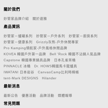
關於我們
妙管家品牌介紹
關於達雅
產品資訊
妙管家－爐罐系列
妙管家－戶外系列
妙管家－廚房系列
妙管家－健康系列
Grizzly灰熊-戶外休閒專家
Pro Kamping領航家-戶外風格休閒品牌
KOVEA 韓國戶外第一品牌
Bell 'Rock 韓國不沾鍋人氣品牌
Capstone 韓國專業鍋具品牌
日本孔雀茶桶
PINNACLE 冰桶
Dr. HOWS韓國馬卡龍爐具
IWATANI 日本岩谷
CanvasCamp比利時棉帳
tent-Mark DESIGNS
Hilander
最新消息
最新公告
優惠活動
品牌活動
媒體報導
常見問題