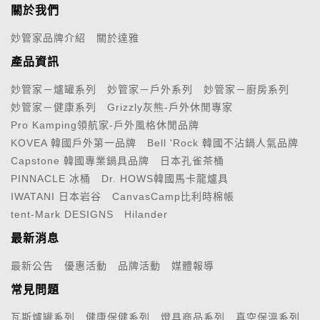
關於我們
妙管家品牌介紹
關於達雅
產品資訊
妙管家－爐罐系列
妙管家－戶外系列
妙管家－廚房系列
妙管家－健康系列
Grizzly灰熊-戶外休閒專家
Pro Kamping領航家-戶外風格休閒品牌
KOVEA 韓國戶外第一品牌
Bell 'Rock 韓國不沾鍋人氣品牌
Capstone 韓國專業鍋具品牌
日本孔雀茶桶
PINNACLE 冰桶
Dr. HOWS韓國馬卡龍爐具
IWATANI 日本岩谷
CanvasCamp比利時棉帳
tent-Mark DESIGNS
Hilander
最新消息
最新公告
優惠活動
品牌活動
媒體報導
常見問題
瓦斯爐罐系列
健康保健系列
燈具商品系列
真空保溫系列