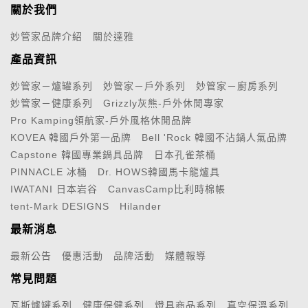
關於我們
妙管家品牌介紹
關於達雅
產品資訊
妙管家－爐罐系列
妙管家－戶外系列
妙管家－廚房系列
妙管家－健康系列
Grizzly灰熊-戶外休閒專家
Pro Kamping領航家-戶外風格休閒品牌
KOVEA 韓國戶外第一品牌
Bell 'Rock 韓國不沾鍋人氣品牌
Capstone 韓國專業鍋具品牌
日本孔雀茶桶
PINNACLE 冰桶
Dr. HOWS韓國馬卡龍爐具
IWATANI 日本岩谷
CanvasCamp比利時棉帳
tent-Mark DESIGNS
Hilander
最新消息
最新公告
優惠活動
品牌活動
媒體報導
常見問題
瓦斯爐罐系列
健康保健系列
燈具商品系列
真空保溫系列