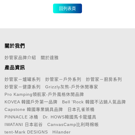
回列表頁
關於我們
妙管家品牌介紹
關於達雅
產品資訊
妙管家－爐罐系列
妙管家－戶外系列
妙管家－廚房系列
妙管家－健康系列
Grizzly灰熊-戶外休閒專家
Pro Kamping領航家-戶外風格休閒品牌
KOVEA 韓國戶外第一品牌
Bell 'Rock 韓國不沾鍋人氣品牌
Capstone 韓國專業鍋具品牌
日本孔雀茶桶
PINNACLE 冰桶
Dr. HOWS韓國馬卡龍爐具
IWATANI 日本岩谷
CanvasCamp比利時棉帳
tent-Mark DESIGNS
Hilander