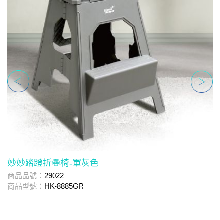
妙妙踏蹬折疊椅-軍灰色
商品品號：
29022
商
商品型號：
HK-8885GR
商