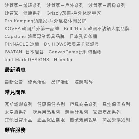
妙管家－爐罐系列
妙管家－戶外系列
妙管家－廚房系列
妙管家－健康系列
Grizzly灰熊-戶外休閒專家
Pro Kamping領航家-戶外風格休閒品牌
KOVEA 韓國戶外第一品牌
Bell 'Rock 韓國不沾鍋人氣品牌
Capstone 韓國專業鍋具品牌
日本孔雀茶桶
PINNACLE 冰桶
Dr. HOWS韓國馬卡龍爐具
IWATANI 日本岩谷
CanvasCamp比利時棉帳
tent-Mark DESIGNS
Hilander
最新消息
最新公告
優惠活動
品牌活動
媒體報導
常見問題
瓦斯爐罐系列
健康保健系列
燈具商品系列
真空保溫系列
太空瓶系列
廚房用品系列
體重計系列
家電商品系列
其他日常用品
產品保固期限
機號規則說明
商品退換須知
顧客服務