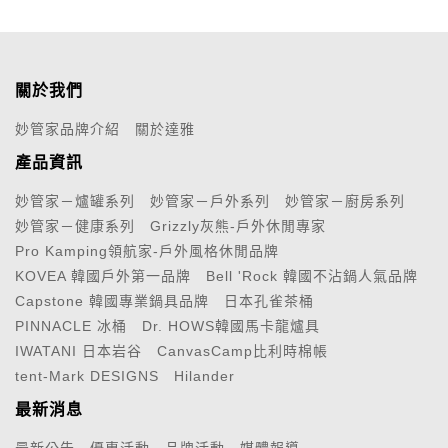
關於我們
妙管家品牌介紹
關於達雅
產品資訊
妙管家－爐罐系列
妙管家－戶外系列
妙管家－廚房系列
妙管家－健康系列
Grizzly灰熊-戶外休閒專家
Pro Kamping領航家-戶外風格休閒品牌
KOVEA 韓國戶外第一品牌
Bell 'Rock 韓國不沾鍋人氣品牌
Capstone 韓國專業鍋具品牌
日本孔雀茶桶
PINNACLE 冰桶
Dr. HOWS韓國馬卡龍爐具
IWATANI 日本岩谷
CanvasCamp比利時棉帳
tent-Mark DESIGNS
Hilander
最新消息
最新公告
優惠活動
品牌活動
媒體報導