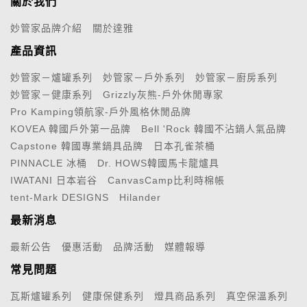
關於我們
妙管家品牌介紹
關於達雅
產品資訊
妙管家－爐罐系列
妙管家－戶外系列
妙管家－廚房系列
妙管家－健康系列
Grizzly灰熊-戶外休閒專家
Pro Kamping領航家-戶外風格休閒品牌
KOVEA 韓國戶外第一品牌
Bell 'Rock 韓國不沾鍋人氣品牌
Capstone 韓國專業鍋具品牌
日本孔雀茶桶
PINNACLE 冰桶
Dr. HOWS韓國馬卡龍爐具
IWATANI 日本岩谷
CanvasCamp比利時棉帳
tent-Mark DESIGNS
Hilander
最新消息
最新公告
優惠活動
品牌活動
媒體報導
常見問題
瓦斯爐罐系列
健康保健系列
燈具商品系列
真空保溫系列