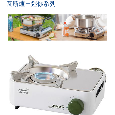
瓦斯爐－迷你系列