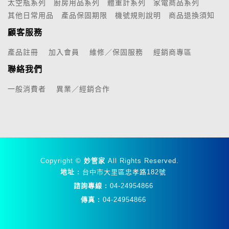
太空瓶系列
廚房用品系列
體重計系列
家電商品系列
其他日常用品
產品保固期限
機號規則說明
商品退換須知
顧客服務
產品註冊
加入會員
維修／保固服務
經銷商專區
聯絡我們
一般消費者
異業／經銷合作
Copyright ©
妙管家
All Rights Reserved.
地址 :
台中市大里區忠孝路182號
諮詢專線 :
04-24954866
傳真 :
04-24954866