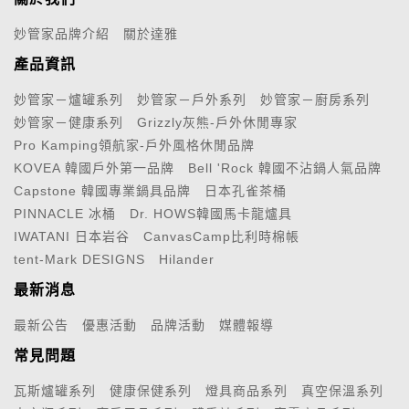
妙管家品牌介紹
關於達雅
產品資訊
妙管家－爐罐系列
妙管家－戶外系列
妙管家－廚房系列
妙管家－健康系列
Grizzly灰熊-戶外休閒專家
Pro Kamping領航家-戶外風格休閒品牌
KOVEA 韓國戶外第一品牌
Bell 'Rock 韓國不沾鍋人氣品牌
Capstone 韓國專業鍋具品牌
日本孔雀茶桶
PINNACLE 冰桶
Dr. HOWS韓國馬卡龍爐具
IWATANI 日本岩谷
CanvasCamp比利時棉帳
tent-Mark DESIGNS
Hilander
最新消息
最新公告
優惠活動
品牌活動
媒體報導
常見問題
瓦斯爐罐系列
健康保健系列
燈具商品系列
真空保溫系列