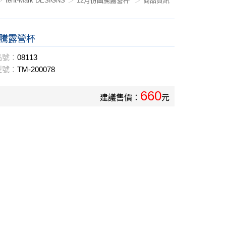
tent-Mark DESIGNS
12月份圖騰露營杯
商品資訊
圖騰露營杯
品號：
08113
型號：
TM-200078
660
建議售價：
元