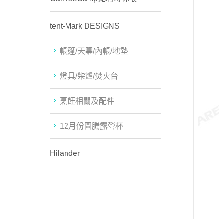
tent-Mark DESIGNS
帳篷/天幕/內帳/地墊
燈具/柴爐/焚火台
烹飪相關及配件
12月份圖騰露營杯
Hilander