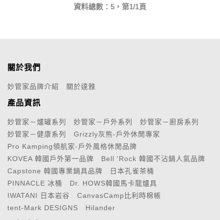
資料總數：5，第1/1頁
關於我們
妙管家品牌介紹
關於達雅
產品資訊
妙管家－爐罐系列
妙管家－戶外系列
妙管家－廚房系列
妙管家－健康系列
Grizzly灰熊-戶外休閒專家
Pro Kamping領航家-戶外風格休閒品牌
KOVEA 韓國戶外第一品牌
Bell 'Rock 韓國不沾鍋人氣品牌
Capstone 韓國專業鍋具品牌
日本孔雀茶桶
PINNACLE 冰桶
Dr. HOWS韓國馬卡龍爐具
IWATANI 日本岩谷
CanvasCamp比利時棉帳
tent-Mark DESIGNS
Hilander