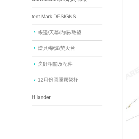
tent-Mark DESIGNS
帳篷/天幕/內帳/地墊
燈具/柴爐/焚火台
烹飪相關及配件
12月份圖騰露營杯
Hilander