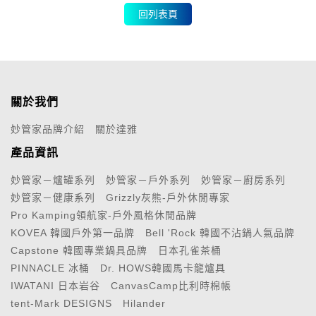
回列表頁
關於我們
妙管家品牌介紹
關於達雅
產品資訊
妙管家－爐罐系列
妙管家－戶外系列
妙管家－廚房系列
妙管家－健康系列
Grizzly灰熊-戶外休閒專家
Pro Kamping領航家-戶外風格休閒品牌
KOVEA 韓國戶外第一品牌
Bell 'Rock 韓國不沾鍋人氣品牌
Capstone 韓國專業鍋具品牌
日本孔雀茶桶
PINNACLE 冰桶
Dr. HOWS韓國馬卡龍爐具
IWATANI 日本岩谷
CanvasCamp比利時棉帳
tent-Mark DESIGNS
Hilander