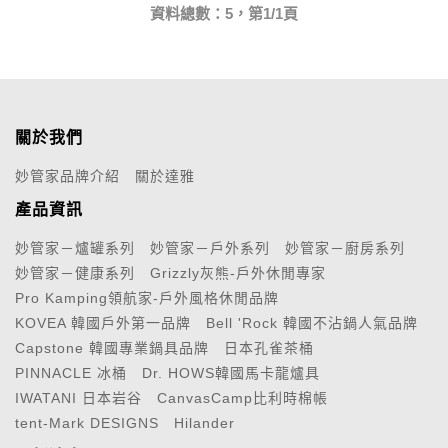
資料總數：5，第1/1頁
關於我們
妙管家品牌介紹
關於達雅
產品資訊
妙管家－爐罐系列
妙管家－戶外系列
妙管家－廚房系列
妙管家－健康系列
Grizzly灰熊-戶外休閒專家
Pro Kamping領航家-戶外風格休閒品牌
KOVEA 韓國戶外第一品牌
Bell 'Rock 韓國不沾鍋人氣品牌
Capstone 韓國專業鍋具品牌
日本孔雀茶桶
PINNACLE 冰桶
Dr. HOWS韓國馬卡龍爐具
IWATANI 日本岩谷
CanvasCamp比利時棉帳
tent-Mark DESIGNS
Hilander