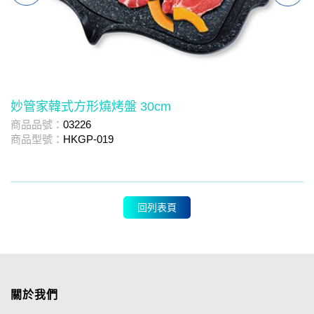
妙管家韓式方形燒烤盤 30cm
商品品號：
03226
商
商品型號：
HKGP-019
商
回列表頁
關於我們