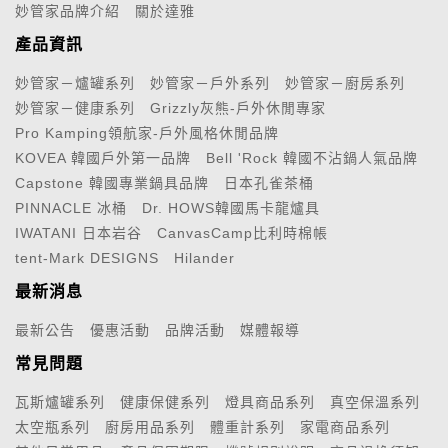
妙管家品牌介紹
關於達雅
產品資訊
妙管家－爐罐系列
妙管家－戶外系列
妙管家－廚房系列
妙管家－健康系列
Grizzly灰熊-戶外休閒專家
Pro Kamping領航家-戶外風格休閒品牌
KOVEA 韓國戶外第一品牌
Bell 'Rock 韓國不沾鍋人氣品牌
Capstone 韓國專業鍋具品牌
日本孔雀茶桶
PINNACLE 冰桶
Dr. HOWS韓國馬卡龍爐具
IWATANI 日本岩谷
CanvasCamp比利時棉帳
tent-Mark DESIGNS
Hilander
最新消息
最新公告
優惠活動
品牌活動
媒體報導
常見問題
瓦斯爐罐系列
健康保健系列
燈具商品系列
真空保溫系列
太空瓶系列
廚房用品系列
體重計系列
家電商品系列