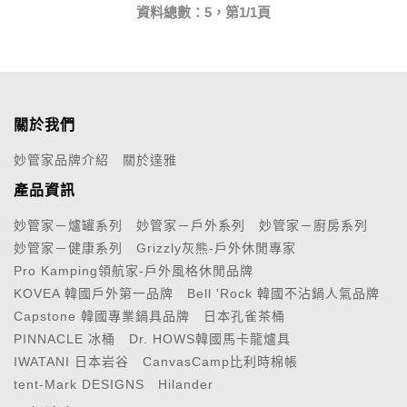
資料總數：5，第1/1頁
關於我們
妙管家品牌介紹
關於達雅
產品資訊
妙管家－爐罐系列
妙管家－戶外系列
妙管家－廚房系列
妙管家－健康系列
Grizzly灰熊-戶外休閒專家
Pro Kamping領航家-戶外風格休閒品牌
KOVEA 韓國戶外第一品牌
Bell 'Rock 韓國不沾鍋人氣品牌
Capstone 韓國專業鍋具品牌
日本孔雀茶桶
PINNACLE 冰桶
Dr. HOWS韓國馬卡龍爐具
IWATANI 日本岩谷
CanvasCamp比利時棉帳
tent-Mark DESIGNS
Hilander