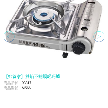
【妙管家】雙焰不鏽鋼輕巧爐
商品品號：
03317
商
商品型號：
M566
商