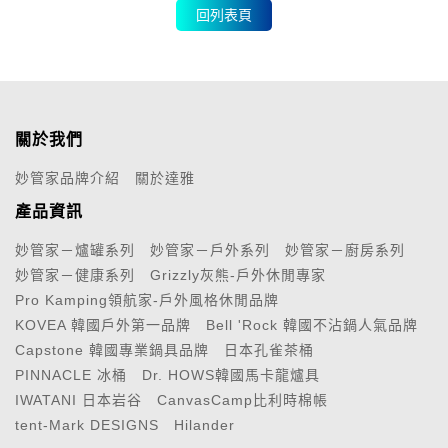
回列表頁
關於我們
妙管家品牌介紹
關於達雅
產品資訊
妙管家－爐罐系列
妙管家－戶外系列
妙管家－廚房系列
妙管家－健康系列
Grizzly灰熊-戶外休閒專家
Pro Kamping領航家-戶外風格休閒品牌
KOVEA 韓國戶外第一品牌
Bell 'Rock 韓國不沾鍋人氣品牌
Capstone 韓國專業鍋具品牌
日本孔雀茶桶
PINNACLE 冰桶
Dr. HOWS韓國馬卡龍爐具
IWATANI 日本岩谷
CanvasCamp比利時棉帳
tent-Mark DESIGNS
Hilander