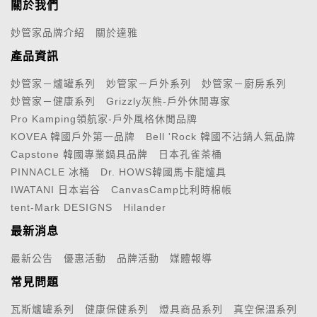
關於我們
妙管家品牌介紹
關於達雅
產品資訊
妙管家－爐罐系列
妙管家－戶外系列
妙管家－廚房系列
妙管家－健康系列
Grizzly灰熊-戶外休閒專家
Pro Kamping領航家-戶外風格休閒品牌
KOVEA 韓國戶外第一品牌
Bell 'Rock 韓國不沾鍋人氣品牌
Capstone 韓國專業鍋具品牌
日本孔雀茶桶
PINNACLE 冰桶
Dr. HOWS韓國馬卡龍爐具
IWATANI 日本岩谷
CanvasCamp比利時棉帳
tent-Mark DESIGNS
Hilander
最新消息
最新公告
優惠活動
品牌活動
媒體報導
常見問題
瓦斯爐罐系列
健康保健系列
燈具商品系列
真空保溫系列