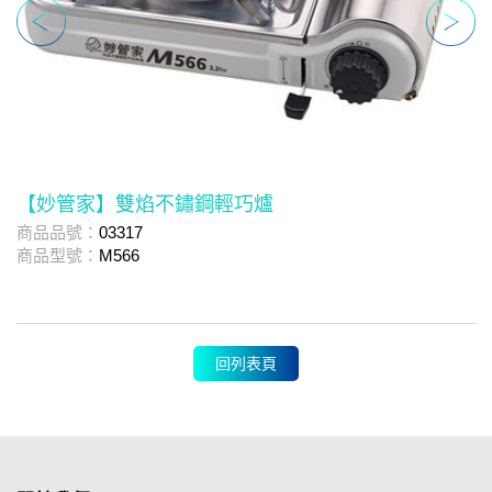
【妙管家】雙焰不鏽鋼輕巧爐
商品品號：
03317
商
商品型號：
M566
商
回列表頁