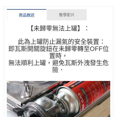
教學影片
商品敘述
【未歸零無法上罐】：
此為上罐防止漏氣的安全裝置：
即瓦斯開關旋鈕在未歸零轉至OFF位
置時，
無法順利上罐，避免瓦斯外洩發生危
險．