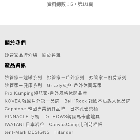
資料總數：5，第1/1頁
關於我們
妙管家品牌介紹
關於達雅
產品資訊
妙管家－爐罐系列
妙管家－戶外系列
妙管家－廚房系列
妙管家－健康系列
Grizzly灰熊-戶外休閒專家
Pro Kamping領航家-戶外風格休閒品牌
KOVEA 韓國戶外第一品牌
Bell 'Rock 韓國不沾鍋人氣品牌
Capstone 韓國專業鍋具品牌
日本孔雀茶桶
PINNACLE 冰桶
Dr. HOWS韓國馬卡龍爐具
IWATANI 日本岩谷
CanvasCamp比利時棉帳
tent-Mark DESIGNS
Hilander