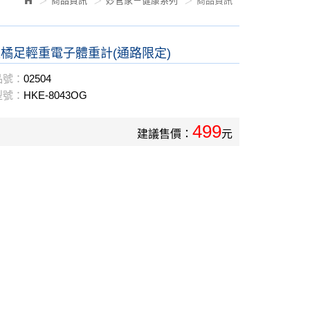
商品資訊
妙管家－健康系列
商品資訊
橘足輕重電子體重計(通路限定)
品號：
02504
型號：
HKE-8043OG
499
建議售價：
元