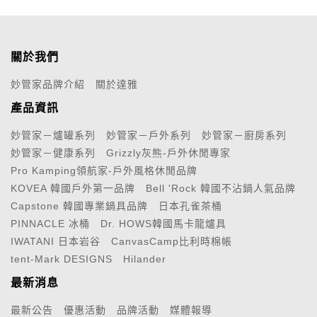
關於我們
妙管家品牌介紹
關於達雅
產品資訊
妙管家－爐罐系列
妙管家－戶外系列
妙管家－廚房系列
妙管家－健康系列
Grizzly灰熊-戶外休閒專家
Pro Kamping領航家-戶外風格休閒品牌
KOVEA 韓國戶外第一品牌
Bell 'Rock 韓國不沾鍋人氣品牌
Capstone 韓國專業鍋具品牌
日本孔雀茶桶
PINNACLE 冰桶
Dr. HOWS韓國馬卡龍爐具
IWATANI 日本岩谷
CanvasCamp比利時棉帳
tent-Mark DESIGNS
Hilander
最新消息
最新公告
優惠活動
品牌活動
媒體報導