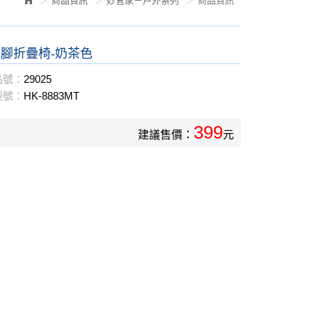
商品資訊
妙管家－戶外系列
商品資訊
腳折疊椅-奶茶色
品號：
29025
型號：
HK-8883MT
399
建議售價：
元