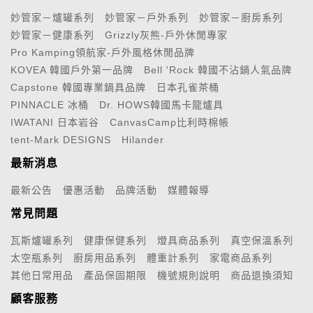
妙管家－爐罐系列
妙管家－戶外系列
妙管家－廚房系列
妙管家－健康系列
Grizzly灰熊-戶外休閒專家
Pro Kamping領航家-戶外風格休閒品牌
KOVEA 韓國戶外第一品牌
Bell 'Rock 韓國不沾鍋人氣品牌
Capstone 韓國專業鍋具品牌
日本孔雀茶桶
PINNACLE 冰桶
Dr. HOWS韓國馬卡龍爐具
IWATANI 日本岩谷
CanvasCamp比利時棉帳
tent-Mark DESIGNS
Hilander
最新消息
最新公告
優惠活動
品牌活動
媒體報導
常見問題
瓦斯爐罐系列
健康保健系列
燈具商品系列
真空保溫系列
太空瓶系列
廚房用品系列
體重計系列
家電商品系列
其他日常用品
產品保固期限
機號規則說明
商品退換須知
顧客服務