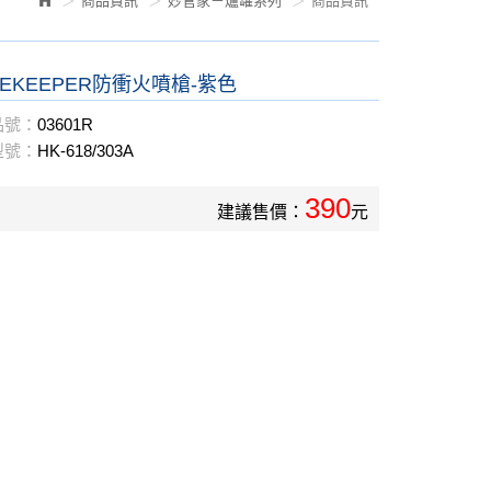
商品資訊
妙管家－爐罐系列
商品資訊
SEKEEPER防衝火噴槍-紫色
品號：
03601R
型號：
HK-618/303A
390
建議售價：
元