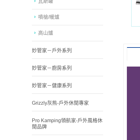
瓦斯罐
噴槍/暖爐
高山爐
妙管家－戶外系列
妙管家－廚房系列
妙管家－健康系列
Grizzly灰熊-戶外休閒專家
Pro Kamping領航家-戶外風格休
閒品牌