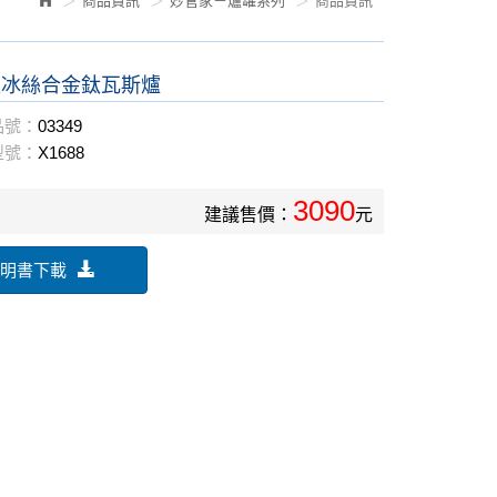
商品資訊
妙管家－爐罐系列
商品資訊
家冰絲合金鈦瓦斯爐
品號：
03349
型號：
X1688
3090
建議售價：
元
明書下載