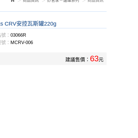
商品資訊
妙管家－爐罐系列
商品資訊
Gas CRV安控瓦斯罐220g
品號：
03066R
型號：
MCRV-006
63
建議售價：
元