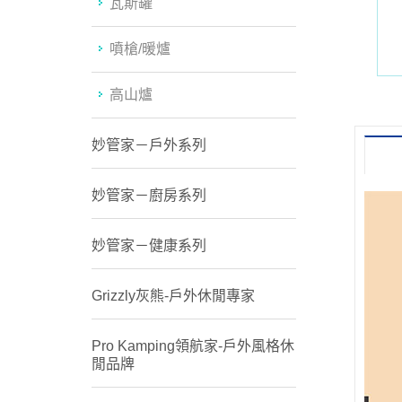
瓦斯罐
噴槍/暖爐
高山爐
妙管家－戶外系列
妙管家－廚房系列
妙管家－健康系列
Grizzly灰熊-戶外休閒專家
Pro Kamping領航家-戶外風格休
閒品牌