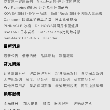
妙管家－健康系列
Grizzly灰熊-戶外休閒專家
Pro Kamping領航家-戶外風格休閒品牌
KOVEA 韓國戶外第一品牌
Bell 'Rock 韓國不沾鍋人氣品牌
Capstone 韓國專業鍋具品牌
日本孔雀茶桶
PINNACLE 冰桶
Dr. HOWS韓國馬卡龍爐具
IWATANI 日本岩谷
CanvasCamp比利時棉帳
tent-Mark DESIGNS
Hilander
最新消息
最新公告
優惠活動
品牌活動
媒體報導
常見問題
瓦斯爐罐系列
健康保健系列
燈具商品系列
真空保溫系列
太空瓶系列
廚房用品系列
體重計系列
家電商品系列
其他日常用品
產品保固期限
機號規則說明
商品退換須知
顧客服務
產品註冊
加入會員
維修／保固服務
經銷商專區