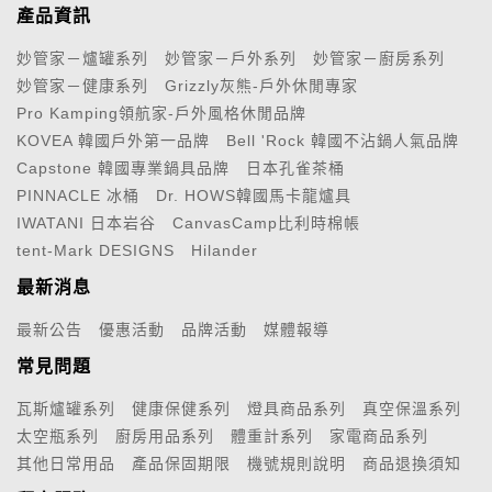
產品資訊
妙管家－爐罐系列
妙管家－戶外系列
妙管家－廚房系列
妙管家－健康系列
Grizzly灰熊-戶外休閒專家
Pro Kamping領航家-戶外風格休閒品牌
KOVEA 韓國戶外第一品牌
Bell 'Rock 韓國不沾鍋人氣品牌
Capstone 韓國專業鍋具品牌
日本孔雀茶桶
PINNACLE 冰桶
Dr. HOWS韓國馬卡龍爐具
IWATANI 日本岩谷
CanvasCamp比利時棉帳
tent-Mark DESIGNS
Hilander
最新消息
最新公告
優惠活動
品牌活動
媒體報導
常見問題
瓦斯爐罐系列
健康保健系列
燈具商品系列
真空保溫系列
太空瓶系列
廚房用品系列
體重計系列
家電商品系列
其他日常用品
產品保固期限
機號規則說明
商品退換須知