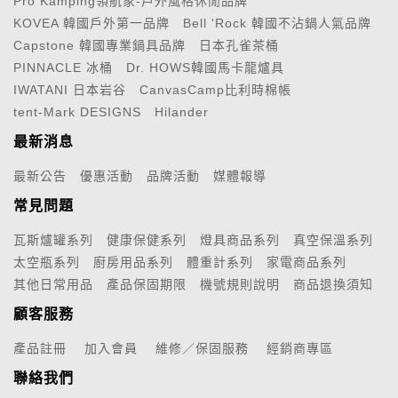
Pro Kamping領航家-戶外風格休閒品牌
KOVEA 韓國戶外第一品牌
Bell 'Rock 韓國不沾鍋人氣品牌
Capstone 韓國專業鍋具品牌
日本孔雀茶桶
PINNACLE 冰桶
Dr. HOWS韓國馬卡龍爐具
IWATANI 日本岩谷
CanvasCamp比利時棉帳
tent-Mark DESIGNS
Hilander
最新消息
最新公告
優惠活動
品牌活動
媒體報導
常見問題
瓦斯爐罐系列
健康保健系列
燈具商品系列
真空保溫系列
太空瓶系列
廚房用品系列
體重計系列
家電商品系列
其他日常用品
產品保固期限
機號規則說明
商品退換須知
顧客服務
產品註冊
加入會員
維修／保固服務
經銷商專區
聯絡我們