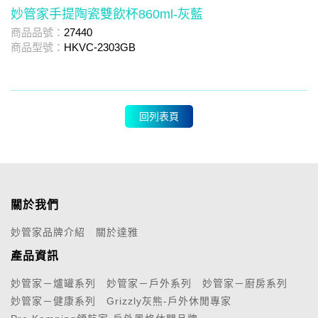
妙管家手提陶瓷雙飲杯860ml-灰藍
商品品號：
27440
商
商品型號：
HKVC-2303GB
商
回列表頁
關於我們
妙管家品牌介紹
關於達雅
產品資訊
妙管家－爐罐系列
妙管家－戶外系列
妙管家－廚房系列
妙管家－健康系列
Grizzly灰熊-戶外休閒專家