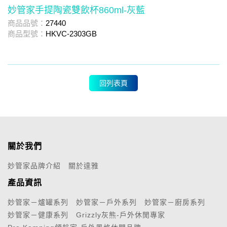
妙管家手提陶瓷雙飲杯860ml-灰藍
商品品號：
27440
商
商品型號：
HKVC-2303GB
商
回列表頁
關於我們
妙管家品牌介紹
關於達雅
產品資訊
妙管家－爐罐系列
妙管家－戶外系列
妙管家－廚房系列
妙管家－健康系列
Grizzly灰熊-戶外休閒專家