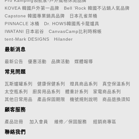
Pro Kamping領航家-戶外風格休閒品牌
KOVEA 韓國戶外第一品牌
Bell 'Rock 韓國不沾鍋人氣品牌
Capstone 韓國專業鍋具品牌
日本孔雀茶桶
PINNACLE 冰桶
Dr. HOWS韓國馬卡龍爐具
IWATANI 日本岩谷
CanvasCamp比利時棉帳
tent-Mark DESIGNS
Hilander
最新消息
最新公告
優惠活動
品牌活動
媒體報導
常見問題
瓦斯爐罐系列
健康保健系列
燈具商品系列
真空保溫系列
太空瓶系列
廚房用品系列
體重計系列
家電商品系列
其他日常用品
產品保固期限
機號規則說明
商品退換須知
顧客服務
產品註冊
加入會員
維修／保固服務
經銷商專區
聯絡我們