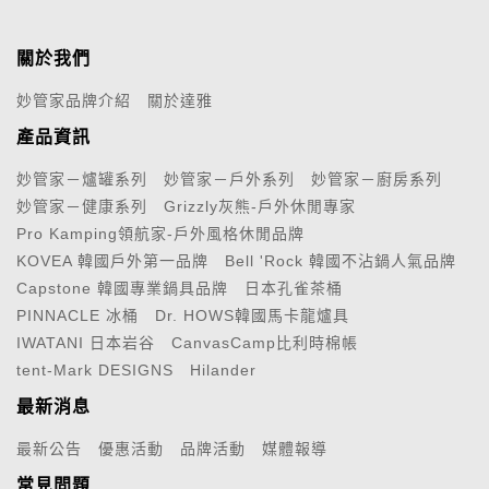
關於我們
妙管家品牌介紹
關於達雅
產品資訊
妙管家－爐罐系列
妙管家－戶外系列
妙管家－廚房系列
妙管家－健康系列
Grizzly灰熊-戶外休閒專家
Pro Kamping領航家-戶外風格休閒品牌
KOVEA 韓國戶外第一品牌
Bell 'Rock 韓國不沾鍋人氣品牌
Capstone 韓國專業鍋具品牌
日本孔雀茶桶
PINNACLE 冰桶
Dr. HOWS韓國馬卡龍爐具
IWATANI 日本岩谷
CanvasCamp比利時棉帳
tent-Mark DESIGNS
Hilander
最新消息
最新公告
優惠活動
品牌活動
媒體報導
常見問題