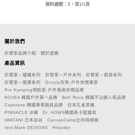
資料總數：5，第1/1頁
關於我們
妙管家品牌介紹
關於達雅
產品資訊
妙管家－爐罐系列
妙管家－戶外系列
妙管家－廚房系列
妙管家－健康系列
Grizzly灰熊-戶外休閒專家
Pro Kamping領航家-戶外風格休閒品牌
KOVEA 韓國戶外第一品牌
Bell 'Rock 韓國不沾鍋人氣品牌
Capstone 韓國專業鍋具品牌
日本孔雀茶桶
PINNACLE 冰桶
Dr. HOWS韓國馬卡龍爐具
IWATANI 日本岩谷
CanvasCamp比利時棉帳
tent-Mark DESIGNS
Hilander