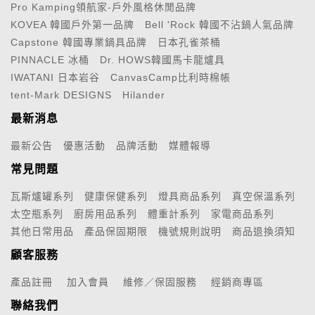
Pro Kamping領航家-戶外風格休閒品牌
KOVEA 韓國戶外第一品牌
Bell 'Rock 韓國不沾鍋人氣品牌
Capstone 韓國專業鍋具品牌
日本孔雀茶桶
PINNACLE 冰桶
Dr. HOWS韓國馬卡龍爐具
IWATANI 日本岩谷
CanvasCamp比利時棉帳
tent-Mark DESIGNS
Hilander
最新消息
最新公告
優惠活動
品牌活動
媒體報導
常見問題
瓦斯爐罐系列
健康保健系列
燈具商品系列
真空保溫系列
太空瓶系列
廚房用品系列
體重計系列
家電商品系列
其他日常用品
產品保固期限
機號規則說明
商品退換須知
顧客服務
產品註冊
加入會員
維修／保固服務
經銷商專區
聯絡我們