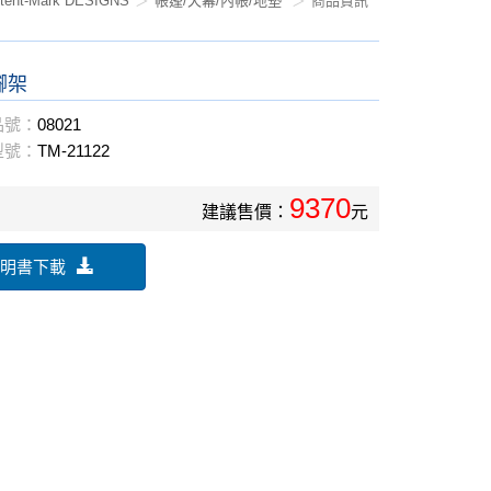
tent-Mark DESIGNS
帳篷/天幕/內帳/地墊
商品資訊
腳架
品號：
08021
型號：
TM-21122
9370
建議售價：
元
明書下載