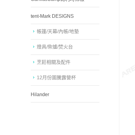
tent-Mark DESIGNS
帳篷/天幕/內帳/地墊
燈具/柴爐/焚火台
烹飪相關及配件
12月份圖騰露營杯
Hilander