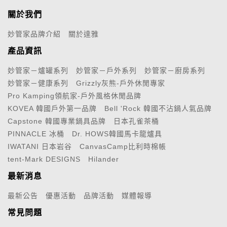
關於我們
妙管家品牌介紹
關於達雅
產品資訊
妙管家－爐罐系列
妙管家－戶外系列
妙管家－廚房系列
妙管家－健康系列
Grizzly灰熊-戶外休閒專家
Pro Kamping領航家-戶外風格休閒品牌
KOVEA 韓國戶外第一品牌
Bell 'Rock 韓國不沾鍋人氣品牌
Capstone 韓國專業鍋具品牌
日本孔雀茶桶
PINNACLE 冰桶
Dr. HOWS韓國馬卡龍爐具
IWATANI 日本岩谷
CanvasCamp比利時棉帳
tent-Mark DESIGNS
Hilander
最新消息
最新公告
優惠活動
品牌活動
媒體報導
常見問題