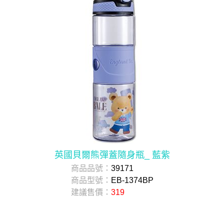
英國貝爾熊彈蓋隨身瓶_ 藍紫
商品品號：
39171
商品型號：
EB-1374BP
建議售價：
319