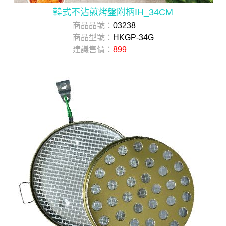
韓式不沾煎烤盤附柄IH_34CM
商品品號：
03238
商品型號：
HKGP-34G
建議售價：
899