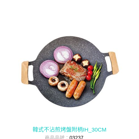
韓式不沾煎烤盤附柄IH_30CM
商品品號：
03237