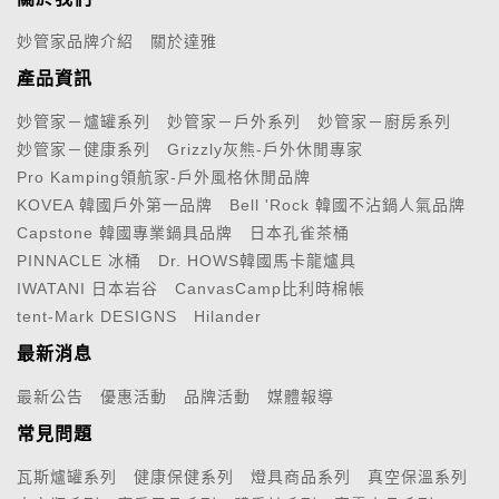
妙管家品牌介紹
關於達雅
產品資訊
妙管家－爐罐系列
妙管家－戶外系列
妙管家－廚房系列
妙管家－健康系列
Grizzly灰熊-戶外休閒專家
Pro Kamping領航家-戶外風格休閒品牌
KOVEA 韓國戶外第一品牌
Bell 'Rock 韓國不沾鍋人氣品牌
Capstone 韓國專業鍋具品牌
日本孔雀茶桶
PINNACLE 冰桶
Dr. HOWS韓國馬卡龍爐具
IWATANI 日本岩谷
CanvasCamp比利時棉帳
tent-Mark DESIGNS
Hilander
最新消息
最新公告
優惠活動
品牌活動
媒體報導
常見問題
瓦斯爐罐系列
健康保健系列
燈具商品系列
真空保溫系列