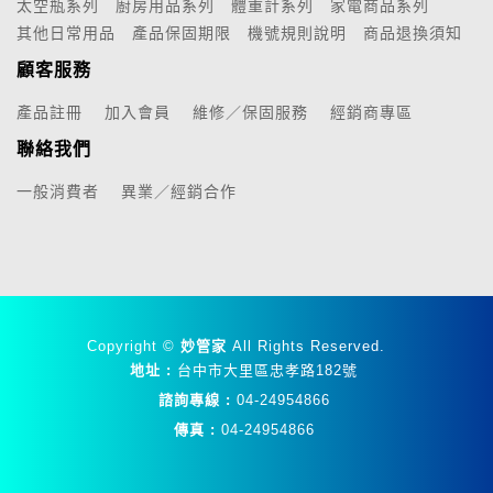
太空瓶系列
廚房用品系列
體重計系列
家電商品系列
其他日常用品
產品保固期限
機號規則說明
商品退換須知
顧客服務
產品註冊
加入會員
維修／保固服務
經銷商專區
聯絡我們
一般消費者
異業／經銷合作
Copyright ©
妙管家
All Rights Reserved.
地址 :
台中市大里區忠孝路182號
諮詢專線 :
04-24954866
傳真 :
04-24954866