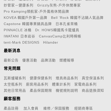
妙管家－健康系列
Grizzly灰熊-戶外休閒專家
Pro Kamping領航家-戶外風格休閒品牌
KOVEA 韓國戶外第一品牌
Bell 'Rock 韓國不沾鍋人氣品牌
Capstone 韓國專業鍋具品牌
日本孔雀茶桶
PINNACLE 冰桶
Dr. HOWS韓國馬卡龍爐具
IWATANI 日本岩谷
CanvasCamp比利時棉帳
tent-Mark DESIGNS
Hilander
最新消息
最新公告
優惠活動
品牌活動
媒體報導
常見問題
瓦斯爐罐系列
健康保健系列
燈具商品系列
真空保溫系列
太空瓶系列
廚房用品系列
體重計系列
家電商品系列
其他日常用品
產品保固期限
機號規則說明
商品退換須知
顧客服務
產品註冊
加入會員
維修／保固服務
經銷商專區