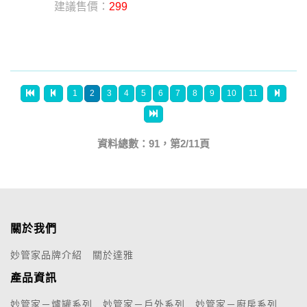
建議售價：
299
1
2
3
4
5
6
7
8
9
10
11
資料總數：91，第2/11頁
關於我們
妙管家品牌介紹
關於達雅
產品資訊
妙管家－爐罐系列
妙管家－戶外系列
妙管家－廚房系列