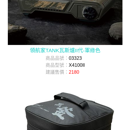
領航家TANK瓦斯爐II代-軍綠色
商品品號：
03323
商品型號：
X4100II
建議售價：
2180