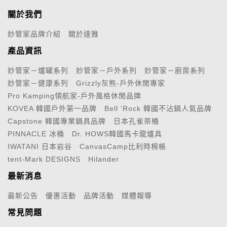
關於我們
妙管家品牌介紹
關於達雅
產品資訊
妙管家－爐罐系列
妙管家－戶外系列
妙管家－廚房系列
妙管家－健康系列
Grizzly灰熊-戶外休閒專家
Pro Kamping領航家-戶外風格休閒品牌
KOVEA 韓國戶外第一品牌
Bell 'Rock 韓國不沾鍋人氣品牌
Capstone 韓國專業鍋具品牌
日本孔雀茶桶
PINNACLE 冰桶
Dr. HOWS韓國馬卡龍爐具
IWATANI 日本岩谷
CanvasCamp比利時棉帳
tent-Mark DESIGNS
Hilander
最新消息
最新公告
優惠活動
品牌活動
媒體報導
常見問題