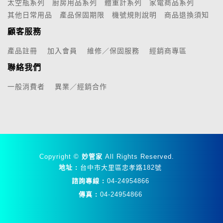
太空瓶系列
廚房用品系列
體重計系列
家電商品系列
其他日常用品
產品保固期限
機號規則說明
商品退換須知
顧客服務
產品註冊
加入會員
維修／保固服務
經銷商專區
聯絡我們
一般消費者
異業／經銷合作
Copyright ©
妙管家
All Rights Reserved.
地址 :
台中市大里區忠孝路182號
諮詢專線 :
04-24954866
傳真 :
04-24954866