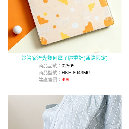
妙管家流光幾何電子體重計(通路限定)
商品品號：
02505
商品型號：
HKE-8043MG
建議售價：
499