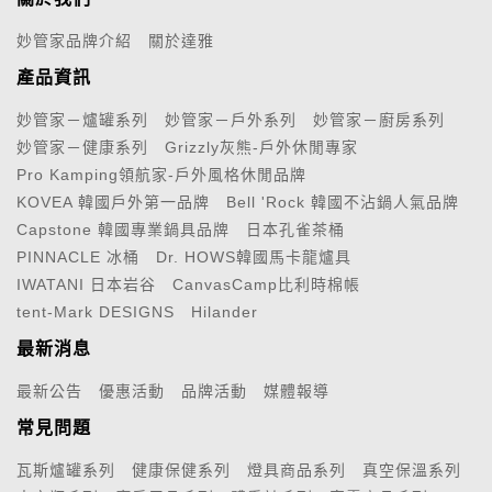
妙管家品牌介紹
關於達雅
產品資訊
妙管家－爐罐系列
妙管家－戶外系列
妙管家－廚房系列
妙管家－健康系列
Grizzly灰熊-戶外休閒專家
Pro Kamping領航家-戶外風格休閒品牌
KOVEA 韓國戶外第一品牌
Bell 'Rock 韓國不沾鍋人氣品牌
Capstone 韓國專業鍋具品牌
日本孔雀茶桶
PINNACLE 冰桶
Dr. HOWS韓國馬卡龍爐具
IWATANI 日本岩谷
CanvasCamp比利時棉帳
tent-Mark DESIGNS
Hilander
最新消息
最新公告
優惠活動
品牌活動
媒體報導
常見問題
瓦斯爐罐系列
健康保健系列
燈具商品系列
真空保溫系列