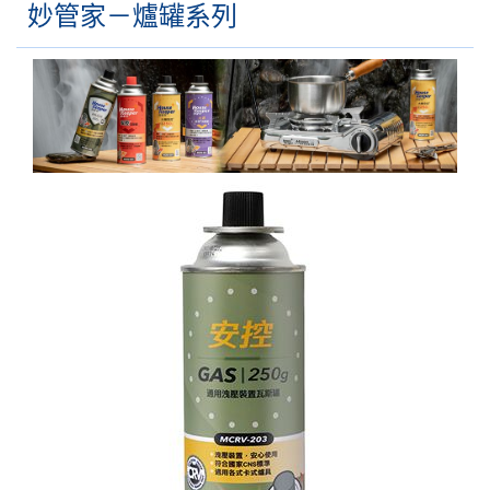
妙管家－爐罐系列