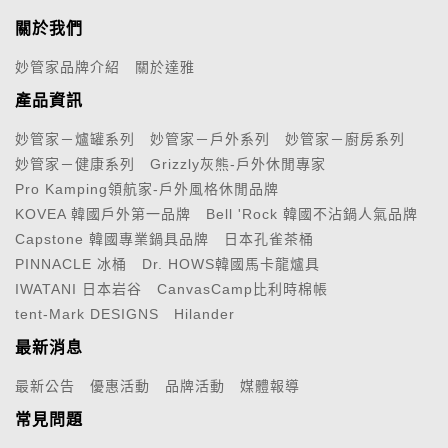
關於我們
妙管家品牌介紹
關於達雅
產品資訊
妙管家－爐罐系列
妙管家－戶外系列
妙管家－廚房系列
妙管家－健康系列
Grizzly灰熊-戶外休閒專家
Pro Kamping領航家-戶外風格休閒品牌
KOVEA 韓國戶外第一品牌
Bell 'Rock 韓國不沾鍋人氣品牌
Capstone 韓國專業鍋具品牌
日本孔雀茶桶
PINNACLE 冰桶
Dr. HOWS韓國馬卡龍爐具
IWATANI 日本岩谷
CanvasCamp比利時棉帳
tent-Mark DESIGNS
Hilander
最新消息
最新公告
優惠活動
品牌活動
媒體報導
常見問題