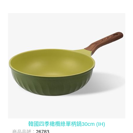
韓國四季橄欖綠單柄鍋30cm (IH)
商品品號：
26783