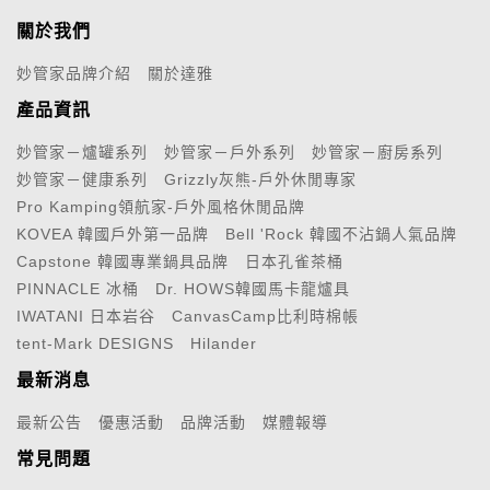
關於我們
妙管家品牌介紹
關於達雅
產品資訊
妙管家－爐罐系列
妙管家－戶外系列
妙管家－廚房系列
妙管家－健康系列
Grizzly灰熊-戶外休閒專家
Pro Kamping領航家-戶外風格休閒品牌
KOVEA 韓國戶外第一品牌
Bell 'Rock 韓國不沾鍋人氣品牌
Capstone 韓國專業鍋具品牌
日本孔雀茶桶
PINNACLE 冰桶
Dr. HOWS韓國馬卡龍爐具
IWATANI 日本岩谷
CanvasCamp比利時棉帳
tent-Mark DESIGNS
Hilander
最新消息
最新公告
優惠活動
品牌活動
媒體報導
常見問題