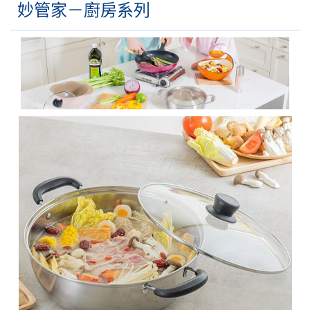
妙管家－廚房系列