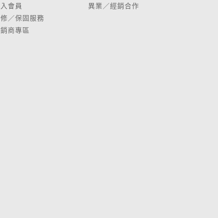
加入會員
異業／經銷合作
維修／保固服務
經銷商專區