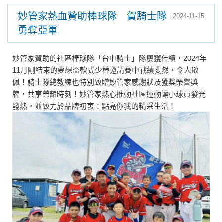
妙管家熱血贊助棒球隊 賀騎士隊
2024-11-15
勇奪亞軍
妙管家贊助的社區棒球隊「台中騎士」隊屢獲佳績，2024年
11月剛結束的夢想盃軟式少棒邀請賽中戰績斐然，令人敬
佩！騎士隊總教練也特別致贈妙管家感謝狀及獲獎榮譽獎
牌，共享榮耀時刻！妙管家熱心推動社區運動讓小球員發光
發熱，並致力於品牌初衷：點亮你我的精采生活！