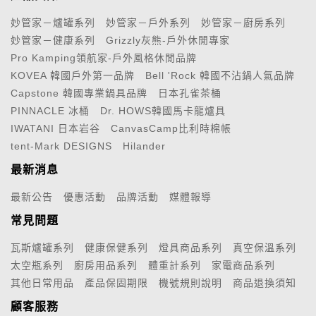
妙管家－爐罐系列
妙管家－戶外系列
妙管家－廚房系列
妙管家－健康系列
Grizzly灰熊-戶外休閒專家
Pro Kamping領航家-戶外風格休閒品牌
KOVEA 韓國戶外第一品牌
Bell 'Rock 韓國不沾鍋人氣品牌
Capstone 韓國專業鍋具品牌
日本孔雀茶桶
PINNACLE 冰桶
Dr. HOWS韓國馬卡龍爐具
IWATANI 日本岩谷
CanvasCamp比利時棉帳
tent-Mark DESIGNS
Hilander
最新消息
最新公告
優惠活動
品牌活動
媒體報導
常見問題
瓦斯爐罐系列
健康保健系列
燈具商品系列
真空保溫系列
太空瓶系列
廚房用品系列
體重計系列
家電商品系列
其他日常用品
產品保固期限
機號規則說明
商品退換須知
顧客服務