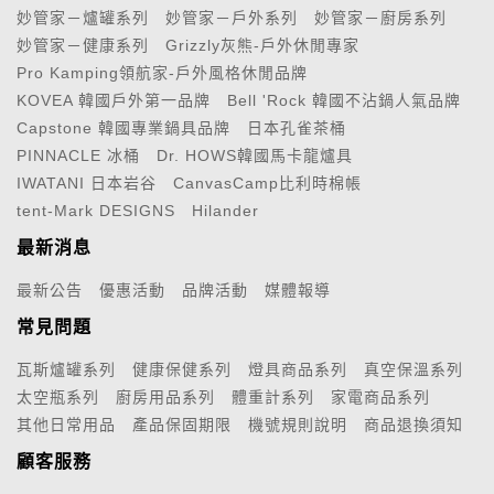
妙管家－爐罐系列
妙管家－戶外系列
妙管家－廚房系列
妙管家－健康系列
Grizzly灰熊-戶外休閒專家
Pro Kamping領航家-戶外風格休閒品牌
KOVEA 韓國戶外第一品牌
Bell 'Rock 韓國不沾鍋人氣品牌
Capstone 韓國專業鍋具品牌
日本孔雀茶桶
PINNACLE 冰桶
Dr. HOWS韓國馬卡龍爐具
IWATANI 日本岩谷
CanvasCamp比利時棉帳
tent-Mark DESIGNS
Hilander
最新消息
最新公告
優惠活動
品牌活動
媒體報導
常見問題
瓦斯爐罐系列
健康保健系列
燈具商品系列
真空保溫系列
太空瓶系列
廚房用品系列
體重計系列
家電商品系列
其他日常用品
產品保固期限
機號規則說明
商品退換須知
顧客服務