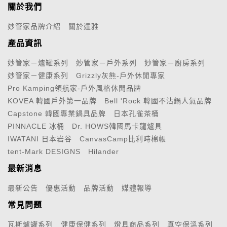
關於我們
妙管家品牌介紹
關於達雅
產品資訊
妙管家－爐罐系列
妙管家－戶外系列
妙管家－廚房系列
妙管家－健康系列
Grizzly灰熊-戶外休閒專家
Pro Kamping領航家-戶外風格休閒品牌
KOVEA 韓國戶外第一品牌
Bell 'Rock 韓國不沾鍋人氣品牌
Capstone 韓國專業鍋具品牌
日本孔雀茶桶
PINNACLE 冰桶
Dr. HOWS韓國馬卡龍爐具
IWATANI 日本岩谷
CanvasCamp比利時棉帳
tent-Mark DESIGNS
Hilander
最新消息
最新公告
優惠活動
品牌活動
媒體報導
常見問題
瓦斯爐罐系列
健康保健系列
燈具商品系列
真空保溫系列